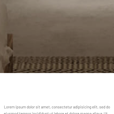
Lorem ipsum dolor sit amet, consectetur adipisicing elit, sed do
eiusmod tempor incididunt ut labore et dolore magna aliqua. Ut